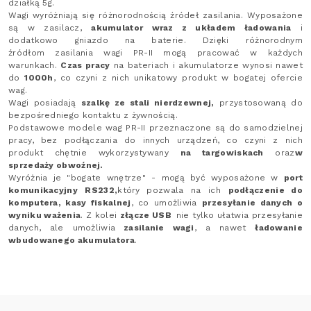
działką 5g.
Wagi wyróżniają się różnorodnością źródeł zasilania. Wyposażone
są w zasilacz,
akumulator wraz z układem ładowania
i
dodatkowo gniazdo na baterie. Dzięki różnorodnym
źródłom zasilania wagi PR-II mogą pracować w każdych
warunkach.
Czas pracy
na bateriach i akumulatorze wynosi nawet
do
1000h
, co czyni z nich unikatowy produkt w bogatej ofercie
wag.
Wagi posiadają
szalkę ze stali nierdzewnej,
przystosowaną do
bezpośredniego kontaktu z żywnością.
Podstawowe modele wag PR-II przeznaczone są do samodzielnej
pracy, bez podłączania do innych urządzeń, co czyni z nich
produkt chętnie wykorzystywany
na targowiskach
oraz
w
sprzedaży obwoźnej.
Wyróżnia je "bogate wnętrze" - mogą być wyposażone w
port
komunikacyjny
RS232,
który
pozwala na ich
podłączenie do
komputera, kasy fiskalnej
, co umożliwia
przesyłanie danych o
wyniku ważenia
. Z kolei
złącze USB
nie tylko ułatwia przesyłanie
danych, ale umożliwia
zasilanie wagi
, a nawet
ładowanie
wbudowanego akumulatora
.