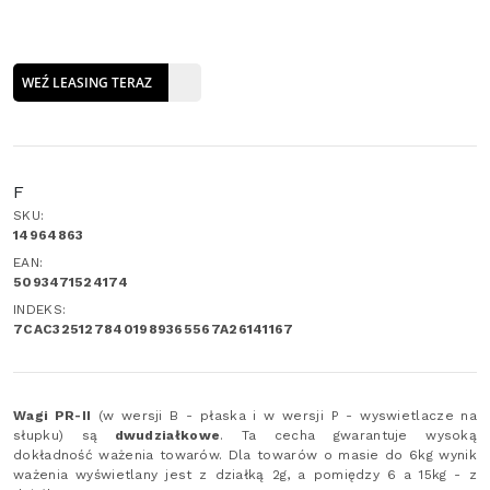
WEŹ LEASING TERAZ
F
SKU:
14964863
EAN:
5093471524174
INDEKS:
7CAC3251278401989365567A26141167
Wagi PR-II
(w wersji B - płaska i w wersji P - wyswietlacze na
słupku) są
dwudziałkowe
. Ta cecha gwarantuje wysoką
dokładność ważenia towarów. Dla towarów o masie do 6kg wynik
ważenia wyświetlany jest z działką 2g, a pomiędzy 6 a 15kg - z