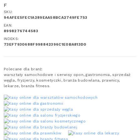
F
SKU:
94AFEE5FEC1A289EAA58BCA2749FE753
EAN:
8998276744583
INDEKS:
73EF7930688F998842396C1E0BA813D0
Polecane dla branż:
warsztaty samochodowe i serwisy opon, gastronomia, sprzedaż
węgla, fryzjerzy, kosmetyczki, branża budowlana, prawnicy,
lekarze, branża fitness.