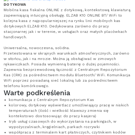
DOTYKOWA
Mobilna kasa fiskalna ONLINE z dotykową, kontekstową klawiaturą
zapewniającą intuicyjną obsługę. ELZAB K10 ONLINE BT/ WiFi to
kolejna kasa z najpopularniejszej na rynku linii mobilnych kas
dotykowych ELZAB K10. Dedykowana zarówno do pracy
stacjonarnej jak i w terenie, w usługach oraz małych placówkach
handlowych.
Uniwersalna, nowoczesna, solidna.
Przetestowana w skrajnych warunkach atmosferycznych, zarówno
w słońcu, jak i na mrozie. Można ją obsługiwać w zimowych
rękawiczkach. Posiada wymienną baterię o dużej pojemności.
Zapewnia bezprzewodową łączność z Centralnym Repozytorium
Kas (CRK) za pośrednictwem modułu Bluetooth/ WiFi. Komunikacja
WiFi poprzez posiadaną sieć lokalną lub za pośrednictwem
telefonu komórkowego.
Warte podkreślenia
komunikacja z Centralnym Repozytorium Kas
kolorowy, dotykowy wyświetlacz umożliwiający pracę w niskich
temperaturach (ilość i wielkość klawiszy zmienia się
kontekstowo dostosowując do pracy kasjera)
tryb usług czasowych do wykorzystania na parkingach, w
wypożyczalniach, kręgielniach, parkach rozrywki
współpraca z terminalem kart płatniczych, czytnikiem kodów