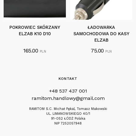
POKROWIEC SKÓRZANY
ŁADOWARKA
ELZAB K10 D10
SAMOCHODOWA DO KASY
ELZAB
165.00
75.00
PLN
PLN
KONTAKT
+48 537 437 001
ramitom.handlowy@gmail.com
RAMITOM S.C. Michał Pękal, Tomasz Makowski
UL. LIMANOWSKIEGO 40/1
91-052 ŁÓDŹ Polska
NIP 7252057948