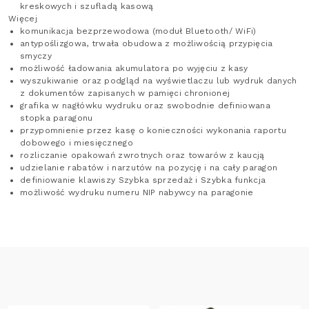
kreskowych i szufladą kasową
Więcej
komunikacja bezprzewodowa (moduł Bluetooth/ WiFi)
antypoślizgowa, trwała obudowa z możliwością przypięcia
smyczy
możliwość ładowania akumulatora po wyjęciu z kasy
wyszukiwanie oraz podgląd na wyświetlaczu lub wydruk danych
z dokumentów zapisanych w pamięci chronionej
grafika w nagłówku wydruku oraz swobodnie definiowana
stopka paragonu
przypomnienie przez kasę o konieczności wykonania raportu
dobowego i miesięcznego
rozliczanie opakowań zwrotnych oraz towarów z kaucją
udzielanie rabatów i narzutów na pozycję i na cały paragon
definiowanie klawiszy Szybka sprzedaż i Szybka funkcja
możliwość wydruku numeru NIP nabywcy na paragonie