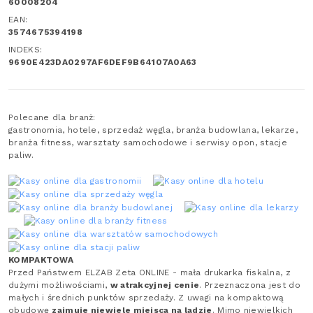
60008204
EAN:
3574675394198
INDEKS:
9690E423DA0297AF6DEF9B64107A0A63
Polecane dla branż:
gastronomia, hotele, sprzedaż węgla, branża budowlana, lekarze,
branża fitness, warsztaty samochodowe i serwisy opon, stacje
paliw.
KOMPAKTOWA
Przed Państwem ELZAB Zeta ONLINE - mała drukarka fiskalna, z
dużymi możliwościami,
w atrakcyjnej cenie
. Przeznaczona jest do
małych i średnich punktów sprzedaży. Z uwagi na kompaktową
obudowę
zajmuje niewiele miejsca na ladzie
. Mimo niewielkich