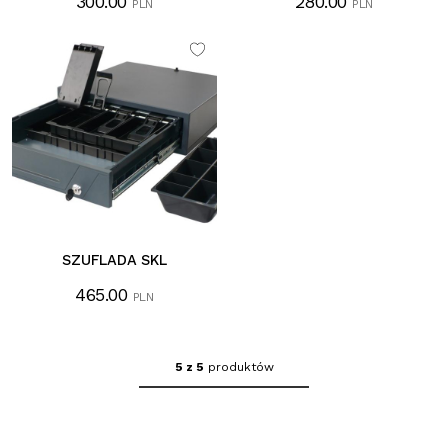
300.00
280.00
PLN
PLN
SZUFLADA SKL
465.00
PLN
5 z 5
produktów