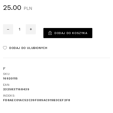
25.00
PLN
Ilość
–
+
DODAJ DO KOSZYKA
DODAJ DO ULUBIONYCH
F
SKU:
16920115
EAN:
2325837168439
INDEKS:
FD8AEC01AC52C39F089AC919B3CEF2F8