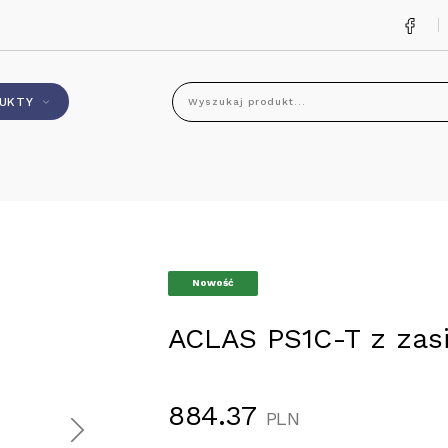
UKTY
Wyszukaj produkt...
Nowość
ACLAS PS1C-T z zas
884.37
PLN