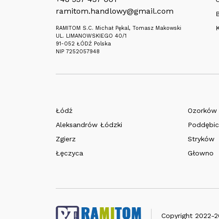
ramitom.handlowy@gmail.com
RAMITOM S.C. Michał Pękal, Tomasz Makowski
UL. LIMANOWSKIEGO 40/1
91-052 ŁÓDŹ Polska
NIP 7252057948
Łódź
Ozorków
Aleksandrów Łódzki
Poddębic
Zgierz
Stryków
Łęczyca
Głowno
Copyright 2022-