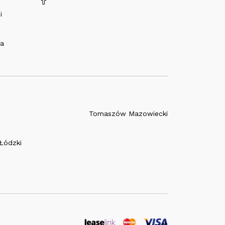
i
na
Tomaszów Mazowiecki
Łódzki