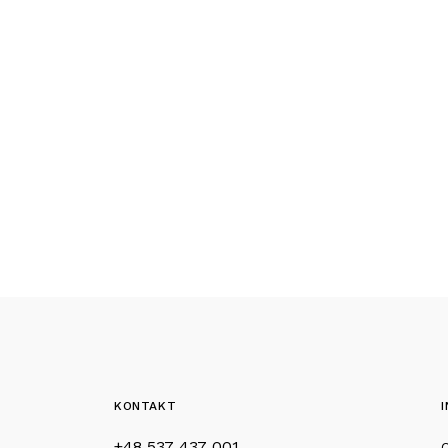
KONTAKT
+48 537 437 001
O