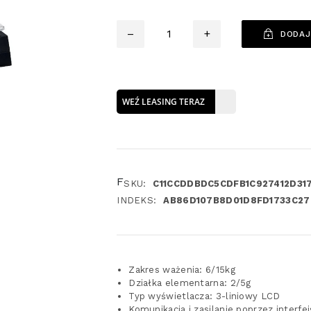
Ilość
–
+
DODAJ
WEŹ LEASING TERAZ
F
SKU:
C11CCDDBDC5CDFB1C927412D31
INDEKS:
AB86D107B8D01D8FD1733C27
Zakres ważenia: 6/15kg
Działka elementarna: 2/5g
Typ wyświetlacza: 3-liniowy LCD
Komunikacja i zasilanie poprzez interfe