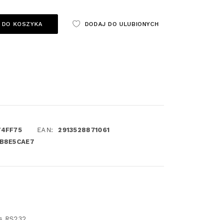
 DO KOSZYKA
DODAJ DO ULUBIONYCH
74FF75
EAN:
2913528871061
B8E5CAE7
js RS232