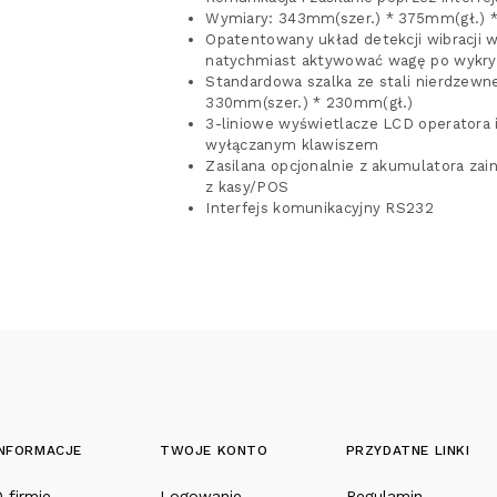
Wymiary: 343mm(szer.) * 375mm(gł.) 
Opatentowany układ detekcji wibracji w 
natychmiast aktywować wagę po wykry
Standardowa szalka ze stali nierdzewne
330mm(szer.) * 230mm(gł.)
3-liniowe wyświetlacze LCD operatora i
wyłączanym klawiszem
Zasilana opcjonalnie z akumulatora zai
z kasy/POS
Interfejs komunikacyjny RS232
INFORMACJE
TWOJE KONTO
PRZYDATNE LINKI
 firmie
Logowanie
Regulamin